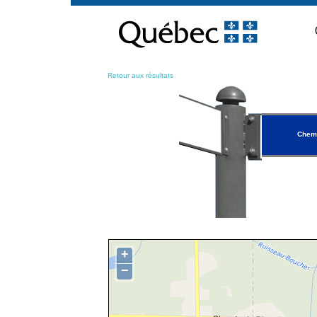
Passer
au
contenu
Retour aux résultats
Chem
+
−