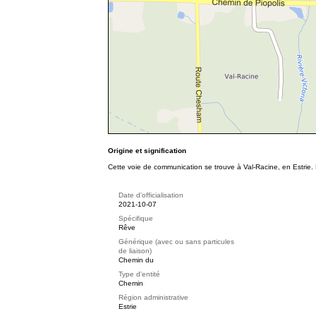
Origine et signification
Cette voie de communication se trouve à Val-Racine, en Estrie. E
Date d'officialisation
2021-10-07
Spécifique
Rêve
Générique (avec ou sans particules
de liaison)
Chemin du
Type d'entité
Chemin
Région administrative
Estrie