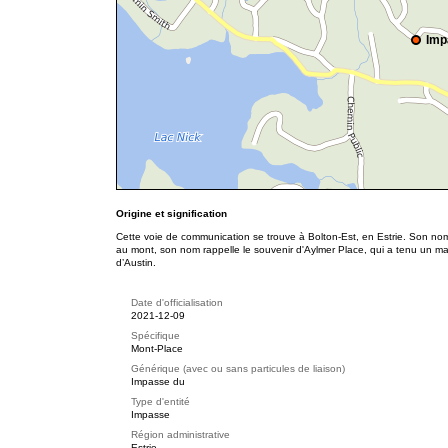
Imp
Origine et signification
Cette voie de communication se trouve à Bolton-Est, en Estrie. Son nom
au mont, son nom rappelle le souvenir d'Aylmer Place, qui a tenu un maga
d’Austin.
Date d'officialisation
2021-12-09
Spécifique
Mont-Place
Générique (avec ou sans particules de liaison)
Impasse du
Type d'entité
Impasse
Région administrative
Estrie