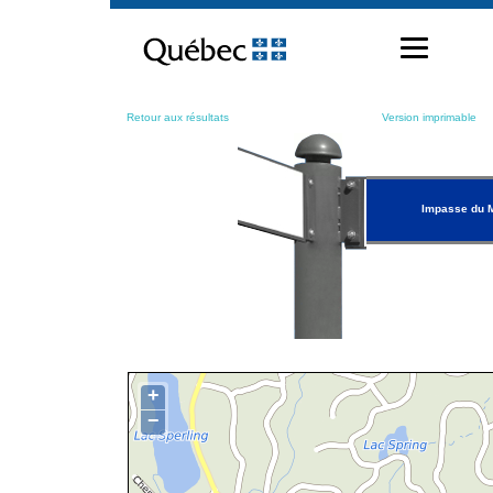
Passer
au
contenu
Retour aux résultats
Version imprimable
Impasse du 
+
−