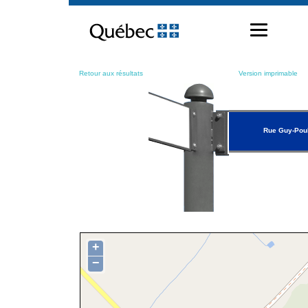
Passer
au
contenu
Retour aux résultats
Version imprimable
Rue Guy-Poul
+
−