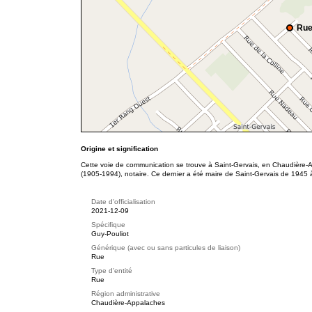
Rue
Origine et signification
Cette voie de communication se trouve à Saint-Gervais, en Chaudière-
(1905-1994), notaire. Ce dernier a été maire de Saint-Gervais de 1945 
Date d'officialisation
2021-12-09
Spécifique
Guy-Pouliot
Générique (avec ou sans particules de liaison)
Rue
Type d'entité
Rue
Région administrative
Chaudière-Appalaches