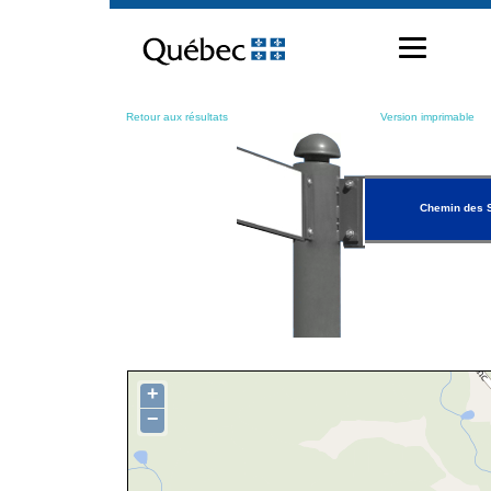
Passer
au
contenu
Retour aux résultats
Version imprimable
Chemin des 
+
−