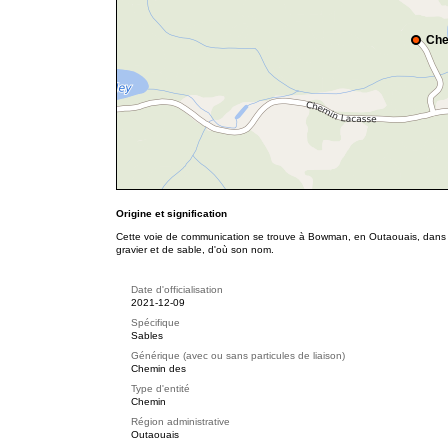
Che
Origine et signification
Cette voie de communication se trouve à Bowman, en Outaouais, dans u
gravier et de sable, d'où son nom.
Date d'officialisation
2021-12-09
Spécifique
Sables
Générique (avec ou sans particules de liaison)
Chemin des
Type d'entité
Chemin
Région administrative
Outaouais