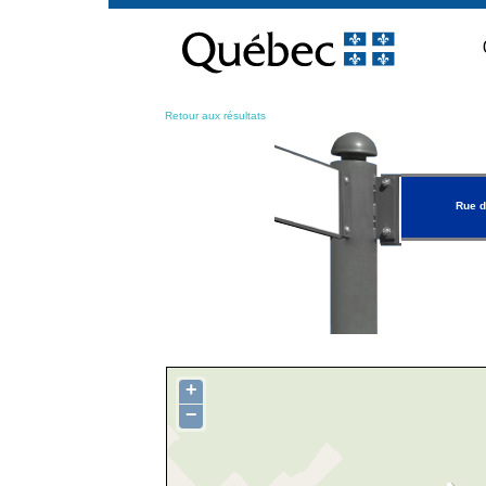
Passer
au
contenu
Retour aux résultats
Rue d
+
−