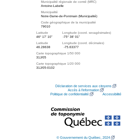
Municipalité régionale de comté (MRC)
Antoine-Labelle
Municipalité
Notre-Dame-de-Pontmain (Municipalité)
Code géographique de la municipalité
79010
Latitude Longitude (coord. sexagésimales)
46° 17' 10"
-75° 38' 01"
Latitude Longitude (coord. décimales)
46.28638
-75.63377
Carte topographique 1/50 000
31J/05
Carte topographique 1/20 000
31J/05-0102
Déclaration de services aux citoyens
Accès à l’information
Politique de confidentialité
Accessibilité
© Gouvernement du Québec, 2024