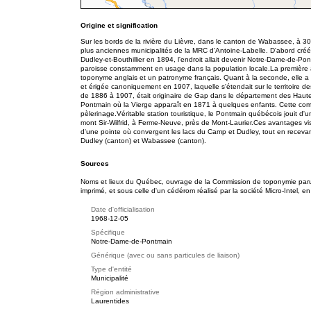
Origine et signification
Sur les bords de la rivière du Lièvre, dans le canton de Wabassee, à 3
plus anciennes municipalités de la MRC d'Antoine-Labelle. D'abord créé
Dudley-et-Bouthillier en 1894, l'endroit allait devenir Notre-Dame-de-P
paroisse constamment en usage dans la population locale.La première ap
toponyme anglais et un patronyme français. Quant à la seconde, elle a 
et érigée canoniquement en 1907, laquelle s'étendait sur le territoire 
de 1886 à 1907, était originaire de Gap dans le département des Hautes
Pontmain où la Vierge apparaît en 1871 à quelques enfants. Cette com
pèlerinage.Véritable station touristique, le Pontmain québécois jouit d'
mont Sir-Wilfrid, à Ferme-Neuve, près de Mont-Laurier.Ces avantages v
d'une pointe où convergent les lacs du Camp et Dudley, tout en recevant l
Dudley (canton) et Wabassee (canton).
Sources
Noms et lieux du Québec, ouvrage de la Commission de toponymie paru e
imprimé, et sous celle d'un cédérom réalisé par la société Micro-Intel, en
Date d'officialisation
1968-12-05
Spécifique
Notre-Dame-de-Pontmain
Générique (avec ou sans particules de liaison)
Type d'entité
Municipalité
Région administrative
Laurentides