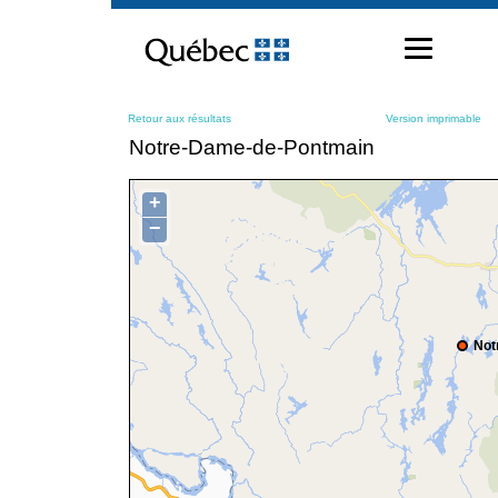
Passer
au
contenu
Retour aux résultats
Version imprimable
Notre-Dame-de-Pontmain
+
−
Not