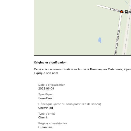
Che
Origine et signification
Cette voie de communication se trouve à Bowman, en Outaouais, à proxi
explique son nom.
Date d'officialisation
2022-06-09
Spécifique
Sous-Bois
Générique (avec ou sans particules de liaison)
Chemin du
Type d'entité
Chemin
Région administrative
Outaouais