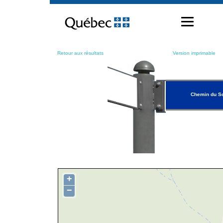
Passer
au
contenu
Retour aux résultats
Version imprimable
Chemin du S
+
−