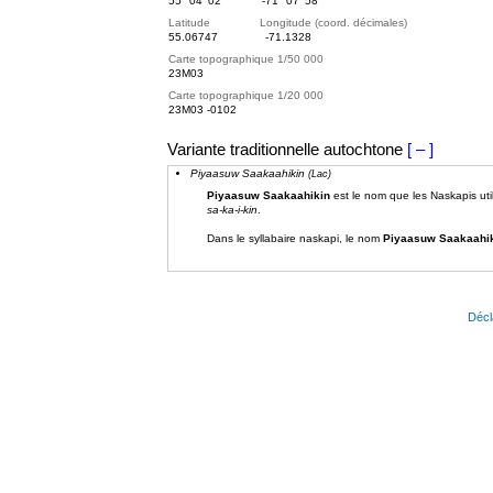
55° 04' 02"
-71° 07' 58"
Latitude Longitude (coord. décimales)
55.06747
-71.1328
Carte topographique 1/50 000
23M03
Carte topographique 1/20 000
23M03 -0102
Variante traditionnelle autochtone
[ – ]
Piyaasuw Saakaahikin
(Lac)
Piyaasuw Saakaahikin
est le nom que les Naskapis util
sa-ka-i-kin
.
Dans le syllabaire naskapi, le nom
Piyaasuw
Saakaahi
Décl