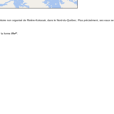
erritoire non organisé de Rivière-Koksoak, dans le Nord-du-Québec. Plus précisément, ses eaux se 
r la forme
ᐱᔭᓱᐤ
.