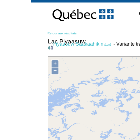
Passer
au
contenu
Retour aux résultats
Lac Piyaasuw
Piyaasuw Saakaahikin
- Variante t
(Lac)
+
−