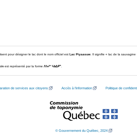
isent pour désigner le lac dont le nom officiel est
Lac Piyaasuw
. Il signifie « lac de la sauvagine
kin
est représenté par la forme
ᐱᔭᓱᐤ ᓴᑲᐃᑭᓐ
.
aration de services aux citoyens
Accès à l’information
Politique de confidenti
© Gouvernement du Québec, 2024