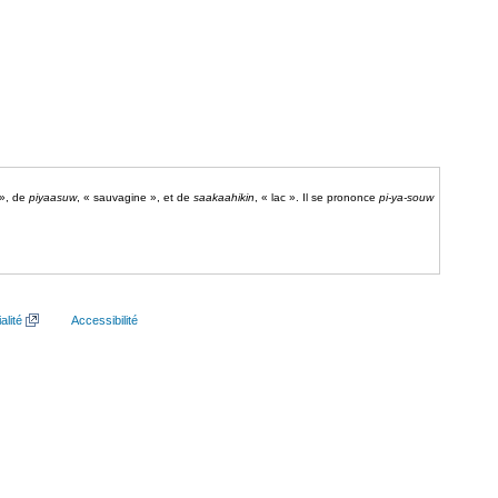
 », de
piyaasuw
, « sauvagine », et de
saakaahikin
, « lac ». Il se prononce
pi-ya-souw
alité
Accessibilité