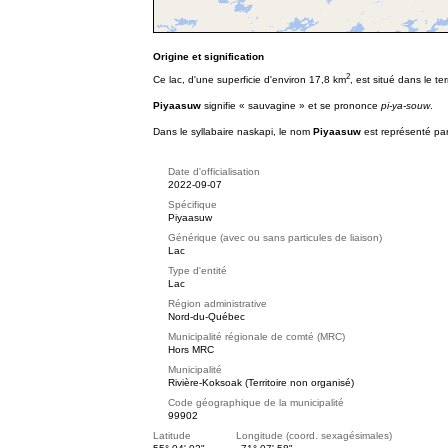
Origine et signification
2
Ce lac, d'une superficie d'environ 17,8 km
, est situé dans le t
Piyaasuw
signifie « sauvagine » et se prononce
pi-ya-souw
.
Dans le syllabaire naskapi, le nom
Piyaasuw
est représenté pa
Date d'officialisation
2022-09-07
Spécifique
Piyaasuw
Générique (avec ou sans particules de liaison)
Lac
Type d'entité
Lac
Région administrative
Nord-du-Québec
Municipalité régionale de comté (MRC)
Hors MRC
Municipalité
Rivière-Koksoak (Territoire non organisé)
Code géographique de la municipalité
99902
Latitude Longitude (coord. sexagésimales)