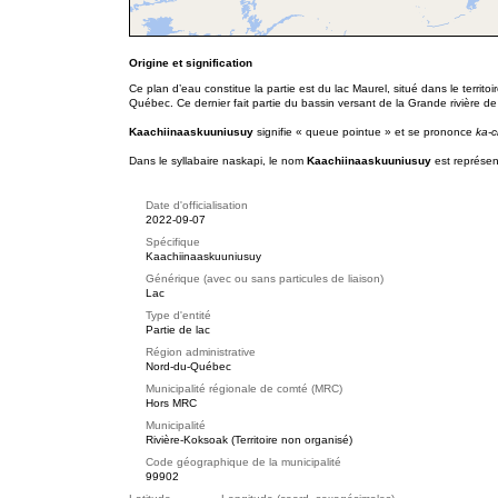
Origine et signification
Ce plan d’eau constitue la partie est du lac Maurel, situé dans le territ
Québec. Ce dernier fait partie du bassin versant de la Grande rivière de
Kaachiinaaskuuniusuy
signifie « queue pointue » et se prononce
ka-c
Dans le syllabaire naskapi, le nom
Kaachiinaaskuuniusuy
est représen
Date d'officialisation
2022-09-07
Spécifique
Kaachiinaaskuuniusuy
Générique (avec ou sans particules de liaison)
Lac
Type d'entité
Partie de lac
Région administrative
Nord-du-Québec
Municipalité régionale de comté (MRC)
Hors MRC
Municipalité
Rivière-Koksoak (Territoire non organisé)
Code géographique de la municipalité
99902