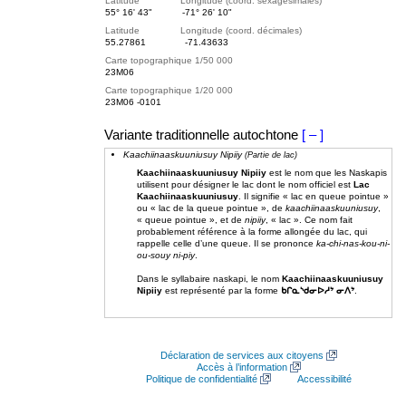
Latitude Longitude (coord. sexagésimales)
55° 16' 43"
-71° 26' 10"
Latitude Longitude (coord. décimales)
55.27861
-71.43633
Carte topographique 1/50 000
23M06
Carte topographique 1/20 000
23M06 -0101
Variante traditionnelle autochtone
[ – ]
Kaachiinaaskuuniusuy Nipiiy
(Partie de lac)
Kaachiinaaskuuniusuy Nipiiy
est le nom que les Naskapis
utilisent pour désigner le lac dont le nom officiel est
Lac
Kaachiinaaskuuniusuy
. Il signifie « lac en queue pointue »
ou « lac de la queue pointue », de
kaachiinaaskuuniusuy
,
« queue pointue », et de
nipiiy
, « lac ». Ce nom fait
probablement référence à la forme allongée du lac, qui
rappelle celle d’une queue. Il se prononce
ka-chi-nas-kou-ni-
ou-souy ni-piy
.
Dans le syllabaire naskapi, le nom
Kaachiinaaskuuniusuy
Nipiiy
est représenté par la forme
ᑲᒋᓇᔅᑯᓂᐅᓱᔾ ᓂᐱᔾ
.
Déclaration de services aux citoyens
Accès à l’information
Politique de confidentialité
Accessibilité