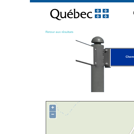
Passer
au
contenu
Retour aux résultats
Chemi
+
−