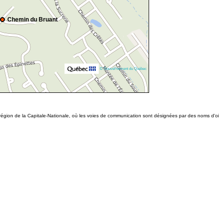
Chemin du Bruant
© Gouvernement du Québec
égion de la Capitale-Nationale, où les voies de communication sont désignées par des noms d'ois