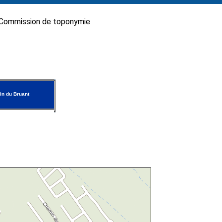
Commission de toponymie
n du Bruant