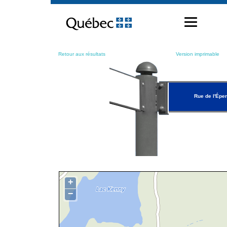
Passer
au
contenu
Retour aux résultats
Version imprimable
Rue de l'Éper
+
−