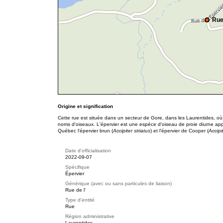
Rue
Origine et signification
Cette rue est située dans un secteur de Gore, dans les Laurentides, o
noms d'oiseaux. L'épervier est une espèce d'oiseau de proie diurne appa
Québec l'épervier brun (
Accipiter striatus
) et l'épervier de Cooper (
Accipi
Date d'officialisation
2022-09-07
Spécifique
Épervier
Générique (avec ou sans particules de liaison)
Rue de l'
Type d'entité
Rue
Région administrative
Laurentides