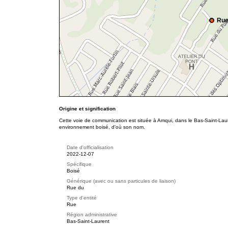
Rue
Origine et signification
Cette voie de communication est située à Amqui, dans le Bas-Saint-Laur
environnement boisé, d'où son nom.
Date d'officialisation
2022-12-07
Spécifique
Boisé
Générique (avec ou sans particules de liaison)
Rue du
Type d'entité
Rue
Région administrative
Bas-Saint-Laurent