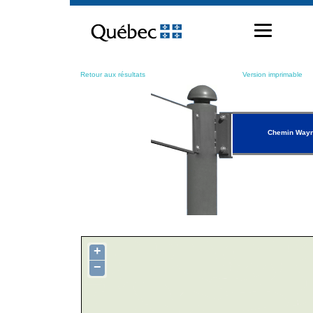
Passer
au
contenu
Retour aux résultats
Version imprimable
Chemin Way
+
−