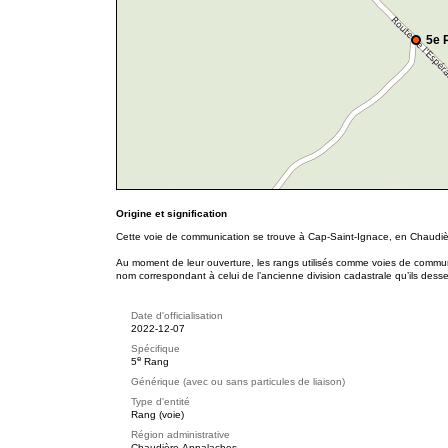
5e 
Origine et signification
Cette voie de communication se trouve à Cap-Saint-Ignace, en Chaudi
Au moment de leur ouverture, les rangs utilisés comme voies de commu
nom correspondant à celui de l’ancienne division cadastrale qu’ils desse
Date d'officialisation
2022-12-07
Spécifique
e
5
Rang
Générique (avec ou sans particules de liaison)
Type d'entité
Rang (voie)
Région administrative
Chaudière-Appalaches