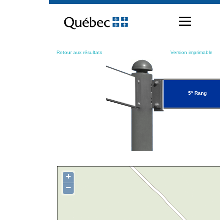
Passer
au
contenu
Retour aux résultats
Version imprimable
e
5
Rang
+
−