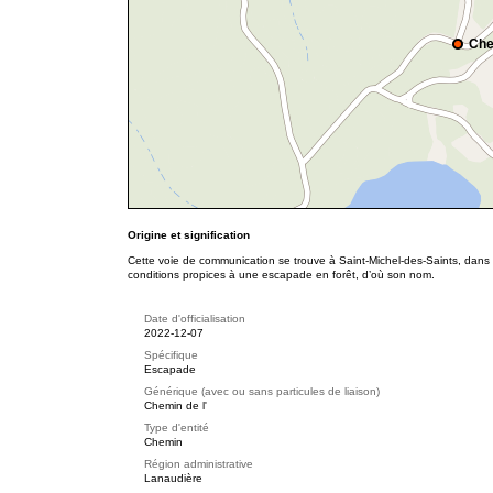
Che
Origine et signification
Cette voie de communication se trouve à Saint-Michel-des-Saints, dans 
conditions propices à une escapade en forêt, d’où son nom.
Date d'officialisation
2022-12-07
Spécifique
Escapade
Générique (avec ou sans particules de liaison)
Chemin de l'
Type d'entité
Chemin
Région administrative
Lanaudière