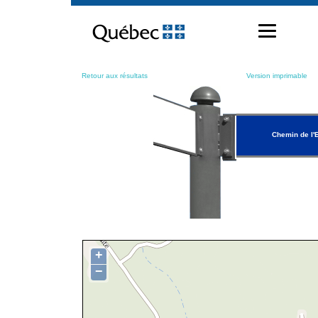
Passer
au
contenu
Retour aux résultats
Version imprimable
Chemin de l
+
−