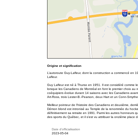
Origine et signification
L’autoroute Guy-Lafleur, dont la construction a commencé en 197
Lafleur.
Guy Lafleur est né à Thurso en 1951. Il est considéré comme le
lorsque les Canadiens de Montréal en font le premier choix au 
coéquipiers évolue durant 14 saisons avec les Canadiens avant d
Art-Ross, trois Lester-B.-Pearson, deux Hart et un Conn-Smythe
Meilleur pointeur de l'histoire des Canadiens et deuxième, derr
Démon blond est intronisé au Temple de la renommée du hockey.
définitivement sa retraite en 1991. Parmi les autres honneurs q
des sports du Québec, et il s'est vu attribuer la onzième place 
Date d'officialisation
2023-05-04