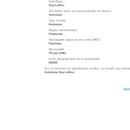
Spécifique
Guy-Lafleur
Générique (avec ou sans particules de liaison)
Autoroute
Type d'entité
Autoroute
Région administrative
Outaouais
Municipalité régionale de comté (MRC)
Papineau
Municipalité
Thurso (Ville)
Code géographique de la municipalité
80050
Sur un panneau de signalisation routière, on écrirait, par exemp
Autoroute Guy-Lafleur
Décl