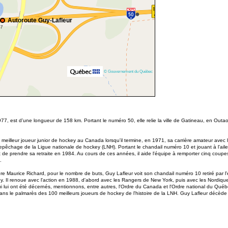
Autoroute Guy-Lafleur
© Gouvernement du Québec
7, est d’une longueur de 158 km. Portant le numéro 50, elle relie la ville de Gatineau, en Outa
 meilleur joueur junior de hockey au Canada lorsqu'il termine, en 1971, sa carrière amateur ave
repêchage de la Ligue nationale de hockey (LNH). Portant le chandail numéro 10 et jouant à l'ai
e prendre sa retraite en 1984. Au cours de ces années, il aide l'équipe à remporter cinq coupes 
.
ière Maurice Richard, pour le nombre de buts, Guy Lafleur voit son chandail numéro 10 retiré par 
 Il renoue avec l'action en 1988, d'abord avec les Rangers de New York, puis avec les Nordiqu
ui lui ont été décernés, mentionnons, entre autres, l'Ordre du Canada et l'Ordre national du Qué
dans le palmarès des 100 meilleurs joueurs de hockey de l'histoire de la LNH. Guy Lafleur décède 