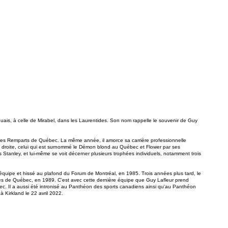
ouais, à celle de Mirabel, dans les Laurentides. Son nom rappelle le souvenir de Guy
c les Remparts de Québec. La même année, il amorce sa carrière professionnelle
le droite, celui qui est surnommé le Démon blond au Québec et Flower par ses
Stanley, et lui-même se voit décerner plusieurs trophées individuels, notamment trois
l'équipe et hissé au plafond du Forum de Montréal, en 1985. Trois années plus tard, le
es de Québec, en 1989. C'est avec cette dernière équipe que Guy Lafleur prend
bec. Il a aussi été intronisé au Panthéon des sports canadiens ainsi qu'au Panthéon
à Kirkland le 22 avril 2022.