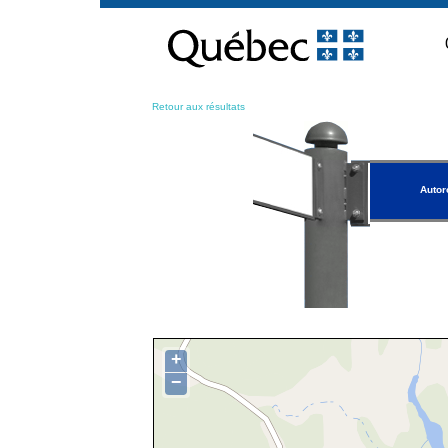
Passer
au
contenu
Retour aux résultats
Autor
+
−