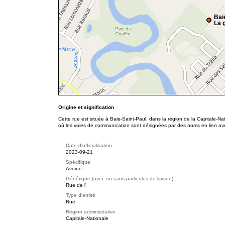
Bai
La g
Origine et signification
Cette rue est située à Baie-Saint-Paul, dans la région de la Capitale-Na
où les voies de communication sont désignées par des noms en lien avec
Date d'officialisation
2023-09-21
Spécifique
Avoine
Générique (avec ou sans particules de liaison)
Rue de l'
Type d'entité
Rue
Région administrative
Capitale-Nationale