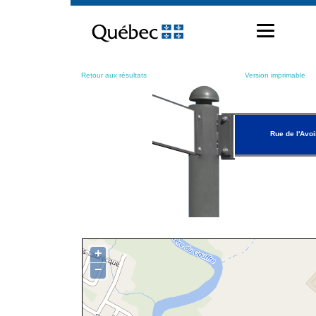
Passer
au
contenu
Retour aux résultats
Version imprimable
Rue de l'Avo
+
−