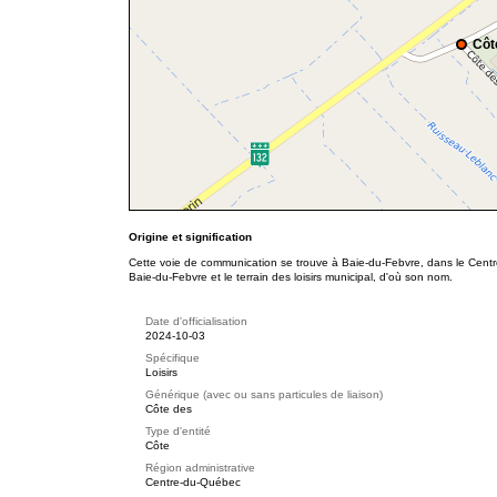
Côt
Origine et signification
Cette voie de communication se trouve à Baie-du-Febvre, dans le Centre
Baie-du-Febvre et le terrain des loisirs municipal, d'où son nom.
Date d'officialisation
2024-10-03
Spécifique
Loisirs
Générique (avec ou sans particules de liaison)
Côte des
Type d'entité
Côte
Région administrative
Centre-du-Québec