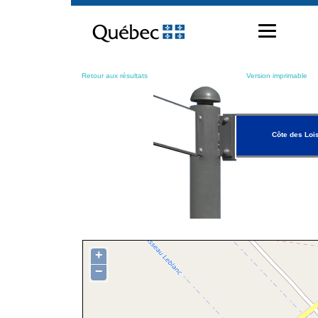
Passer
au
contenu
Retour aux résultats
Version imprimable
Côte des Lois
+
−