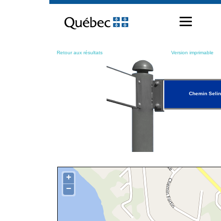
Passer
au
contenu
Retour aux résultats
Version imprimable
Chemin Selin
+
−