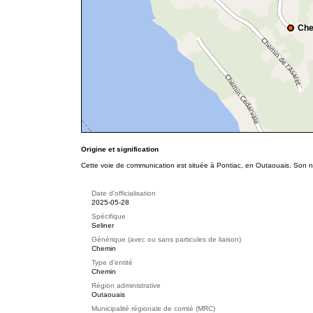
Che
Origine et signification
Cette voie de communication est située à Pontiac, en Outaouais. Son no
Date d'officialisation
2025-05-28
Spécifique
Seliner
Générique (avec ou sans particules de liaison)
Chemin
Type d'entité
Chemin
Région administrative
Outaouais
Municipalité régionale de comté (MRC)