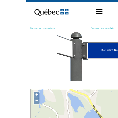
Passer
au
contenu
Retour aux résultats
Version imprimable
Rue Cove Su
+
−