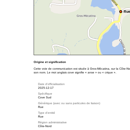
Rue
Origine et signification
Cette voie de communication est située à Gros-Mécatina, sur la Côte-No
son nom. Le mot anglais
cove
signifie « anse » ou « crique ».
Date d'officialisation
2025-12-17
Spécifique
Cove Sud
Générique (avec ou sans particules de liaison)
Rue
Type d'entité
Rue
Région administrative
Côte-Nord