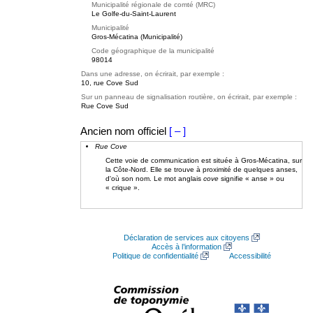
Municipalité régionale de comté (MRC)
Le Golfe-du-Saint-Laurent
Municipalité
Gros-Mécatina (Municipalité)
Code géographique de la municipalité
98014
Dans une adresse, on écrirait, par exemple :
10, rue Cove Sud
Sur un panneau de signalisation routière, on écrirait, par exemple :
Rue Cove Sud
Ancien nom officiel
[ – ]
Rue Cove
Cette voie de communication est située à Gros-Mécatina, sur
la Côte-Nord. Elle se trouve à proximité de quelques anses,
d'où son nom. Le mot anglais
cove
signifie « anse » ou
« crique ».
Déclaration de services aux citoyens
Accès à l’information
Politique de confidentialité
Accessibilité