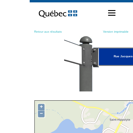
Passer
au
contenu
Retour aux résultats
Version imprimable
Rue Jacques
+
−