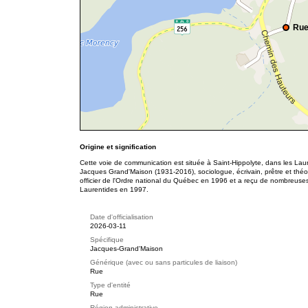
Rue
Origine et signification
Cette voie de communication est située à Saint-Hippolyte, dans les La
Jacques Grand'Maison (1931-2016), sociologue, écrivain, prêtre et théolo
officier de l'Ordre national du Québec en 1996 et a reçu de nombreuses 
Laurentides en 1997.
Date d'officialisation
2026-03-11
Spécifique
Jacques-Grand'Maison
Générique (avec ou sans particules de liaison)
Rue
Type d'entité
Rue
Région administrative