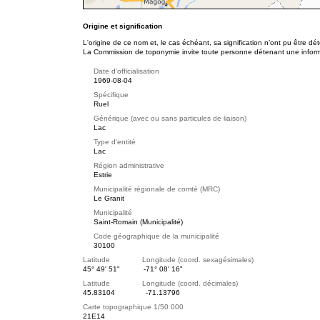
Origine et signification
L'origine de ce nom et, le cas échéant, sa signification n’ont pu être d
La Commission de toponymie invite toute personne détenant une informat
Date d'officialisation
1969-08-04
Spécifique
Ruel
Générique (avec ou sans particules de liaison)
Lac
Type d'entité
Lac
Région administrative
Estrie
Municipalité régionale de comté (MRC)
Le Granit
Municipalité
Saint-Romain (Municipalité)
Code géographique de la municipalité
30100
Latitude Longitude (coord. sexagésimales)
45° 49' 51"
-71° 08' 16"
Latitude Longitude (coord. décimales)
45.83104
-71.13796
Carte topographique 1/50 000
21E14