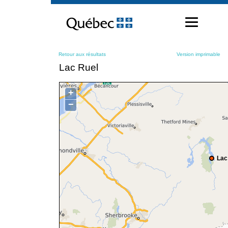
Passer
au
contenu
Retour aux résultats
Version imprimable
Lac Ruel
+
−
Lac