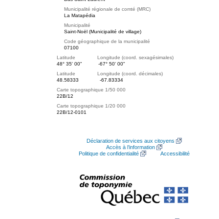
Municipalité régionale de comté (MRC)
La Matapédia
Municipalité
Saint-Noël (Municipalité de village)
Code géographique de la municipalité
07100
Latitude Longitude (coord. sexagésimales)
48° 35' 00"
-67° 50' 00"
Latitude Longitude (coord. décimales)
48.58333
-67.83334
Carte topographique 1/50 000
22B/12
Carte topographique 1/20 000
22B/12-0101
Déclaration de services aux citoyens
Accès à l’information
Politique de confidentialité
Accessibilité