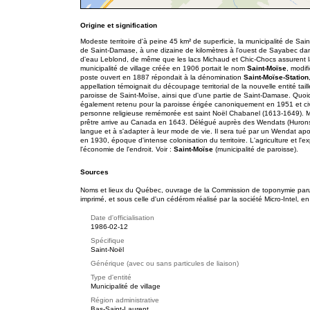
Origine et signification
Modeste territoire d'à peine 45 km² de superficie, la municipalité de Sa
de Saint-Damase, à une dizaine de kilomètres à l'ouest de Sayabec dans 
d'eau Leblond, de même que les lacs Michaud et Chic-Chocs assurent la fer
municipalité de village créée en 1906 portait le nom
Saint-Moïse
, modif
poste ouvert en 1887 répondait à la dénomination
Saint-Moïse-Station
appellation témoignait du découpage territorial de la nouvelle entité tai
paroisse de Saint-Moïse, ainsi que d'une partie de Saint-Damase. Quoiqu
également retenu pour la paroisse érigée canoniquement en 1951 et civi
personne religieuse remémorée est saint Noël Chabanel (1613-1649). Mar
prêtre arrive au Canada en 1643. Délégué auprès des Wendats (Hurons),
langue et à s'adapter à leur mode de vie. Il sera tué par un Wendat apo
en 1930, époque d'intense colonisation du territoire. L'agriculture et l'e
l'économie de l'endroit. Voir :
Saint-Moïse
(municipalité de paroisse).
Sources
Noms et lieux du Québec, ouvrage de la Commission de toponymie paru e
imprimé, et sous celle d'un cédérom réalisé par la société Micro-Intel, en
Date d'officialisation
1986-02-12
Spécifique
Saint-Noël
Générique (avec ou sans particules de liaison)
Type d'entité
Municipalité de village
Région administrative
Bas-Saint-Laurent