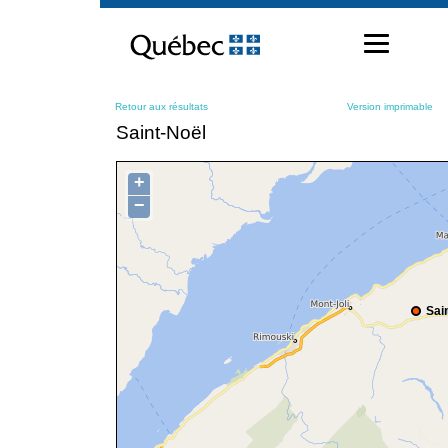
Passer
au
contenu
Retour aux résultats
Version imprimable
Saint-Noël
+
−
Sai