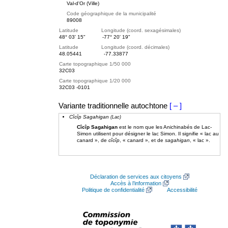
Val-d'Or (Ville)
Code géographique de la municipalité
89008
Latitude Longitude (coord. sexagésimales)
48° 03' 15"
-77° 20' 19"
Latitude Longitude (coord. décimales)
48.05441
-77.33877
Carte topographique 1/50 000
32C03
Carte topographique 1/20 000
32C03 -0101
Variante traditionnelle autochtone
[ – ]
Cîcîp Sagahigan
(Lac)
Cîcîp Sagahigan
est le nom que les Anichinabés de Lac-
Simon utilisent pour désigner le lac Simon. Il signifie « lac au
canard », de
cîcîp
, « canard », et de
sagahigan
, « lac ».
Déclaration de services aux citoyens
Accès à l’information
Politique de confidentialité
Accessibilité