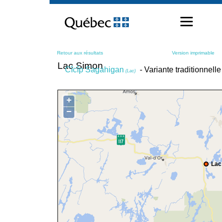
Passer
au
contenu
Retour aux résultats
Version imprimable
Lac Simon
Cîcîp Sagahigan
- Variante traditionnell
(Lac)
+
−
Lac