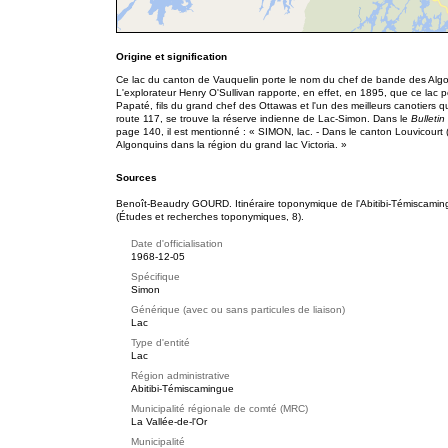
Origine et signification
Ce lac du canton de Vauquelin porte le nom du chef de bande des Algo
L'explorateur Henry O'Sullivan rapporte, en effet, en 1895, que ce lac
Papaté, fils du grand chef des Ottawas et l'un des meilleurs canotiers qu'
route 117, se trouve la réserve indienne de Lac-Simon. Dans le
Bulleti
page 140, il est mentionné : « SIMON, lac. - Dans le canton Louvicourt (
Algonquins dans la région du grand lac Victoria. »
Sources
Benoît-Beaudry GOURD. Itinéraire toponymique de l'Abitibi-Témiscami
(Études et recherches toponymiques, 8).
Date d'officialisation
1968-12-05
Spécifique
Simon
Générique (avec ou sans particules de liaison)
Lac
Type d'entité
Lac
Région administrative
Abitibi-Témiscamingue
Municipalité régionale de comté (MRC)
La Vallée-de-l'Or
Municipalité