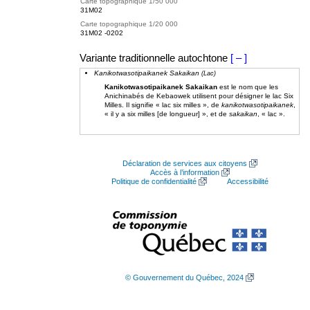
Carte topographique 1/50 000
31M02
Carte topographique 1/20 000
31M02 -0202
Variante traditionnelle autochtone
[ – ]
Kanikotwasotipaikanek Sakaikan
(Lac)
Kanikotwasotipaikanek Sakaikan
est le nom que les
Anichinabés de Kebaowek utilisent pour désigner le lac Six
Milles. Il signifie « lac six milles », de
kanikotwasotipaikanek
,
« il y a six milles [de longueur] », et de
sakaikan
, « lac ».
Déclaration de services aux citoyens
Accès à l’information
Politique de confidentialité
Accessibilité
© Gouvernement du Québec, 2024