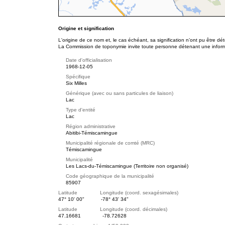
Origine et signification
L'origine de ce nom et, le cas échéant, sa signification n’ont pu être d
La Commission de toponymie invite toute personne détenant une informat
Date d'officialisation
1968-12-05
Spécifique
Six Milles
Générique (avec ou sans particules de liaison)
Lac
Type d'entité
Lac
Région administrative
Abitibi-Témiscamingue
Municipalité régionale de comté (MRC)
Témiscamingue
Municipalité
Les Lacs-du-Témiscamingue (Territoire non organisé)
Code géographique de la municipalité
85907
Latitude Longitude (coord. sexagésimales)
47° 10' 00"
-78° 43' 34"
Latitude Longitude (coord. décimales)
47.16681
-78.72628