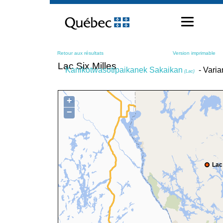
Passer
au
contenu
Retour aux résultats
Version imprimable
Lac Six Milles
Kanikotwasotipaikanek Sakaikan
- Varia
(Lac)
+
−
Lac