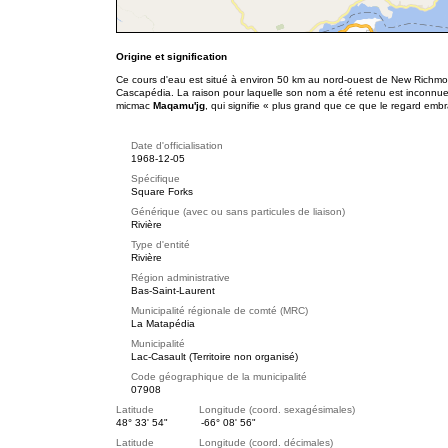
Origine et signification
Ce cours d'eau est situé à environ 50 km au nord-ouest de New Richmon
Cascapédia. La raison pour laquelle son nom a été retenu est inconnue
micmac
Maqamu'jg
, qui signifie « plus grand que ce que le regard embr
Date d'officialisation
1968-12-05
Spécifique
Square Forks
Générique (avec ou sans particules de liaison)
Rivière
Type d'entité
Rivière
Région administrative
Bas-Saint-Laurent
Municipalité régionale de comté (MRC)
La Matapédia
Municipalité
Lac-Casault (Territoire non organisé)
Code géographique de la municipalité
07908
Latitude Longitude (coord. sexagésimales)
48° 33' 54"
-66° 08' 56"
Latitude Longitude (coord. décimales)