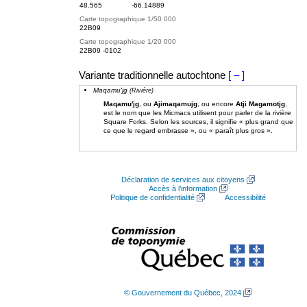
48.565
-66.14889
Carte topographique 1/50 000
22B09
Carte topographique 1/20 000
22B09 -0102
Variante traditionnelle autochtone
[ – ]
Maqamu'jg
(Rivière)
Maqamu'jg
, ou
Ajimaqamujg
, ou encore
Atji Magamotjg
,
est le nom que les Micmacs utilisent pour parler de la rivière
Square Forks. Selon les sources, il signifie « plus grand que
ce que le regard embrasse », ou « paraît plus gros ».
Déclaration de services aux citoyens
Accès à l’information
Politique de confidentialité
Accessibilité
© Gouvernement du Québec, 2024