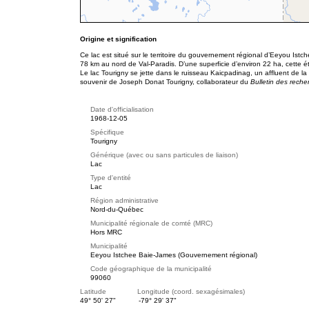
Origine et signification
Ce lac est situé sur le territoire du gouvernement régional d’Eeyou Is
78 km au nord de Val-Paradis. D’une superficie d’environ 22 ha, cette
Le lac Tourigny se jette dans le ruisseau Kaicpadinag, un affluent de la
souvenir de Joseph Donat Tourigny, collaborateur du
Bulletin des reche
Date d'officialisation
1968-12-05
Spécifique
Tourigny
Générique (avec ou sans particules de liaison)
Lac
Type d'entité
Lac
Région administrative
Nord-du-Québec
Municipalité régionale de comté (MRC)
Hors MRC
Municipalité
Eeyou Istchee Baie-James (Gouvernement régional)
Code géographique de la municipalité
99060
Latitude Longitude (coord. sexagésimales)
49° 50' 27"
-79° 29' 37"