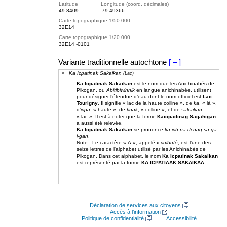
Latitude Longitude (coord. décimales)
49.8409
-79.49366
Carte topographique 1/50 000
32E14
Carte topographique 1/20 000
32E14 -0101
Variante traditionnelle autochtone
[ – ]
Ka Icpatinak Sakaikan
(Lac)
Ka Icpatinak Sakaikan
est le nom que les Anichinabés de
Pikogan, ou
Abitibiwinnik
en langue anichinabée, utilisent
pour désigner l’étendue d’eau dont le nom officiel est
Lac
Tourigny
. Il signifie « lac de la haute colline », de
ka
, « là »,
d’
icpa
, « haute », de
tinak
, « colline », et de
sakaikan
,
« lac ». Il est à noter que la forme
Kaicpadinag Sagahigan
a aussi été relevée.
Ka Icpatinak Sakaikan
se prononce
ka ich-pa-di-nag sa-ga-
i-gan
.
Note : Le caractère « Ʌ », appelé
v culbuté
, est l’une des
seize lettres de l'alphabet utilisé par les Anichinabés de
Pikogan. Dans cet alphabet, le nom
Ka Icpatinak Sakaikan
est représenté par la forme
KA ICPATIɅAK SAKAIKAɅ
.
Déclaration de services aux citoyens
Accès à l’information
Politique de confidentialité
Accessibilité