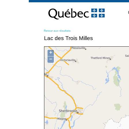
Passer
au
contenu
Retour aux résultats
Lac des Trois Milles
+
−