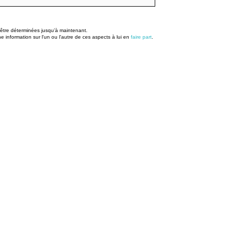
u être déterminées jusqu’à maintenant.
information sur l'un ou l'autre de ces aspects à lui en
faire part
.