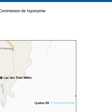
Commission de toponymie
Lac des Trois Milles
© Gouvernement du Québec