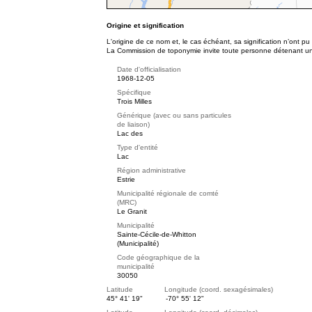
Origine et signification
L'origine de ce nom et, le cas échéant, sa signification n’ont p
La Commission de toponymie invite toute personne détenant une 
Date d'officialisation
1968-12-05
Spécifique
Trois Milles
Générique (avec ou sans particules
de liaison)
Lac des
Type d'entité
Lac
Région administrative
Estrie
Municipalité régionale de comté
(MRC)
Le Granit
Municipalité
Sainte-Cécile-de-Whitton
(Municipalité)
Code géographique de la
municipalité
30050
Latitude Longitude (coord. sexagésimales)
45° 41' 19"
-70° 55' 12"