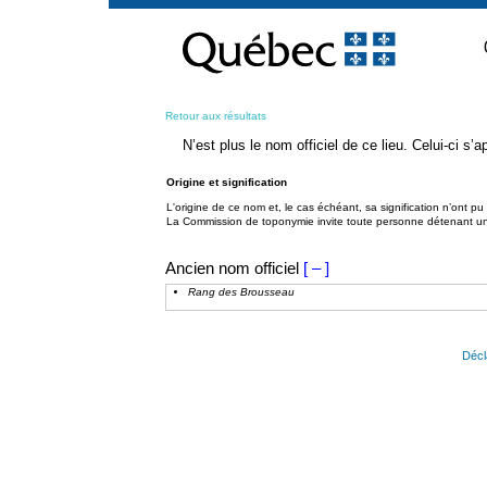
Passer
au
contenu
Retour aux résultats
N’est plus le nom officiel de ce lieu. Celui-ci s
Origine et signification
L'origine de ce nom et, le cas échéant, sa signification n’ont p
La Commission de toponymie invite toute personne détenant une 
Ancien nom officiel
[ – ]
Rang des Brousseau
Décl