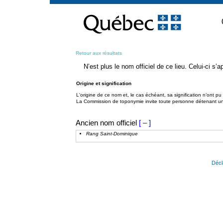
Passer
au
contenu
Retour aux résultats
N’est plus le nom officiel de ce lieu. Celui-ci s
Origine et signification
L'origine de ce nom et, le cas échéant, sa signification n’ont p
La Commission de toponymie invite toute personne détenant une 
Ancien nom officiel
[ – ]
Rang Saint-Dominique
Décl