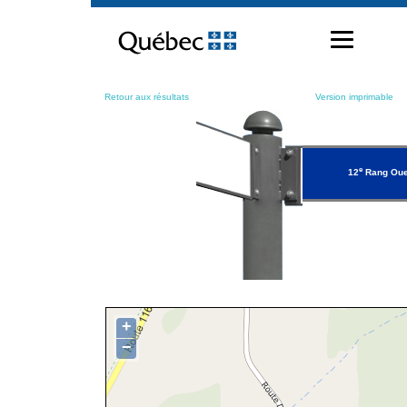
Passer
au
contenu
Retour aux résultats
Version imprimable
e
12
Rang Oue
+
−