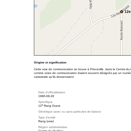
12e
Origine et signification
Cette voie de communication se trouve à Princeville, dans le Centre-du-
comme voies de communication étaient souvent désignés par un numéro
cadastrale qu’ils desservaient.
Date d'officialisation
1980-08-28
Spécifique
e
12
Rang Ouest
Générique (avec ou sans particules de liaison)
Type d'entité
Rang (voie)
Région administrative
Centre-du-Québec