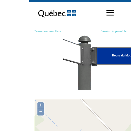
Passer
au
contenu
Retour aux résultats
Version imprimable
Route du Mou
+
−