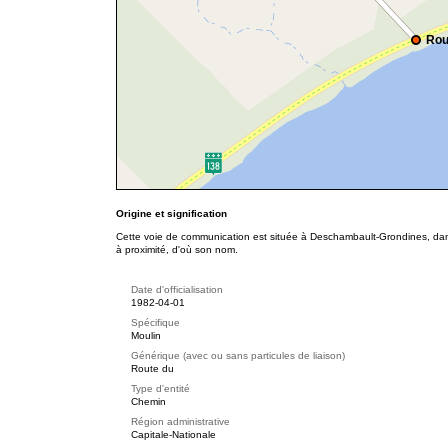
Rou
Origine et signification
Cette voie de communication est située à Deschambault-Grondines, dans 
à proximité, d'où son nom.
Date d'officialisation
1982-04-01
Spécifique
Moulin
Générique (avec ou sans particules de liaison)
Route du
Type d'entité
Chemin
Région administrative
Capitale-Nationale