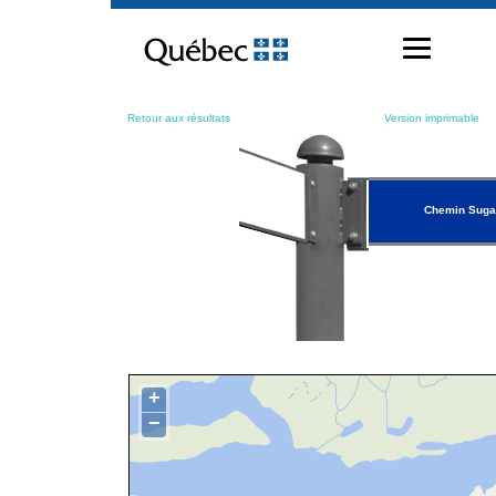
Passer
au
contenu
Retour aux résultats
Version imprimable
Chemin Sugar
+
−