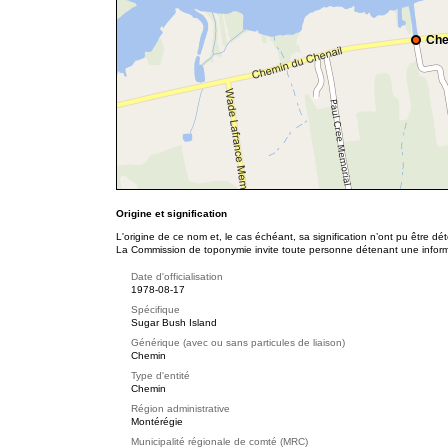
Che
Origine et signification
L'origine de ce nom et, le cas échéant, sa signification n’ont pu être d
La Commission de toponymie invite toute personne détenant une informat
Date d'officialisation
1978-08-17
Spécifique
Sugar Bush Island
Générique (avec ou sans particules de liaison)
Chemin
Type d'entité
Chemin
Région administrative
Montérégie
Municipalité régionale de comté (MRC)