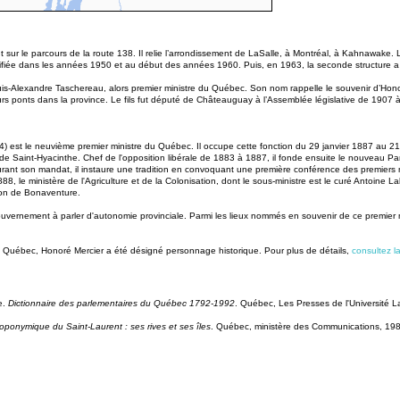
t sur le parcours de la route 138. Il relie l’arrondissement de LaSalle, à Montréal, à Kahnawake.
fiée dans les années 1950 et au début des années 1960. Puis, en 1963, la seconde structure a été a
uis-Alexandre Taschereau, alors premier ministre du Québec. Son nom rappelle le souvenir d’Honor
eurs ponts dans la province. Le fils fut député de Châteauguay à l’Assemblée législative de 1907 
) est le neuvième premier ministre du Québec. Il occupe cette fonction du 29 janvier 1887 au 21 
 de Saint-Hyacinthe. Chef de l'opposition libérale de 1883 à 1887, il fonde ensuite le nouveau Par
Durant son mandat, il instaure une tradition en convoquant une première conférence des premiers
, le ministère de l'Agriculture et de la Colonisation, dont le sous-ministre est le curé Antoine 
ion de Bonaventure.
ouvernement à parler d'autonomie provinciale. Parmi les lieux nommés en souvenir de ce premier m
 du Québec, Honoré Mercier a été désigné personnage historique. Pour plus de détails,
consultez l
e.
Dictionnaire des parlementaires du Québec 1792-1992
. Québec, Les Presses de l'Université 
 toponymique du Saint-Laurent : ses rives et ses îles
. Québec, ministère des Communications, 198