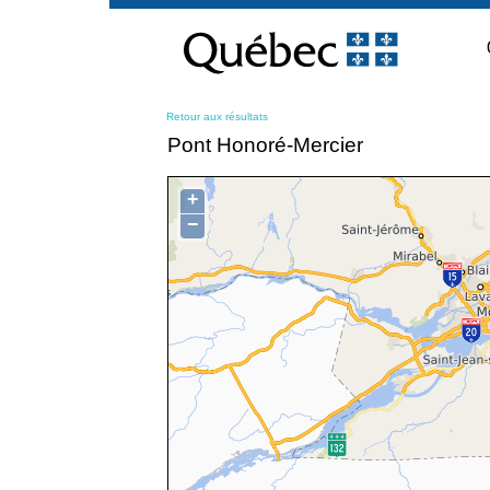
Passer
au
contenu
Retour aux résultats
Pont Honoré-Mercier
+
−