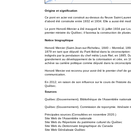
Origine et signification
Ce pont en acier est construit au-dessus du fleuve Saint-Lauren
d’abord été construite entre 1932 et 1934. Elle a aussi été modi
Le pont Honoré-Mercier a été inauguré le 11 juillet 1934 par Lo
premier ministre du Québec; il favorisa la construction de plusi
Notice biographique
Honoré Mercier (Saint-Jean-sur-Richelieu, 1840 – Montréal, 1894
1879 en tant que député du Parti libéral dans la circonscription
indignés par la pendaison du chef métis Louis Riel, en 1885. 
grandement au développement de la colonisation et crée, en 1888
achève sa carrière politique comme député dans la circonscript
Honoré Mercier est reconnu pour avoir été le premier chef de g
communication.
En 2012, en raison de son influence sur le cours de l'histoire
Québec.
Sources
Québec (Gouvernement). Bibliothèque de l'Assemblée national
Québec (Gouvernement). Commission de toponymie.
Itinéraire
Principales sources (Consultées en novembre 2020.)
Site Web de l'Assemblée nationale
Site Web du Répertoire du patrimoine culturel du Québec
Site Web du
Dictionnaire biographique du Canada
Site Web Généalogie Québec