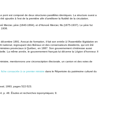
 Le pont est composé de deux structures parallèles identiques. La structure ouest a
joutée à l’est de la première afin d’améliorer la fluidité de la circulation.
é Mercier, père (1840-1894), et d’Honoré Mercier, fils (1875-1937). Le père fut
à 1936.
décembre 1891. Avocat de formation, il fait son entrée à l'Assemblée législative en
ti national, regroupant des libéraux et des conservateurs dissidents, qui ont été
 ministres provinciaux à Québec, en 1887. Son gouvernement s'intéresse aussi
Labelle. La même année, le gouvernement français lui décerne la Légion d'honneur. Il
inistre, mentionnons une circonscription électorale, un canton et des voies de
a fiche consacrée à ce premier ministre
dans le Répertoire du patrimoine culturel du
Laval, 1993, pages 522-523.
4, p. 48. Études et recherches toponymiques; 9.