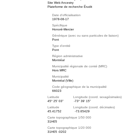
Site Web Ancestry
Plateforme de recherche Érudit
Date d'officialisation
1978-08-17
Spécifique
Honoré-Mercier
Générique (avec ou sans particules de liaison)
Pont
Type d'entité
Pont
Région administrative
Montréal
Municipalité régionale de comté (MRC)
Hors MRC
Municipalité
Montréal (Ville)
Code géographique de la municipalité
66023
Latitude Longitude (coord. sexagésimales)
45° 25' 03"
-73° 39' 15"
Latitude Longitude (coord. décimales)
45.41752
-73.65429
Carte topographique 1/50 000
31H05
Carte topographique 1/20 000
31H05 -0202