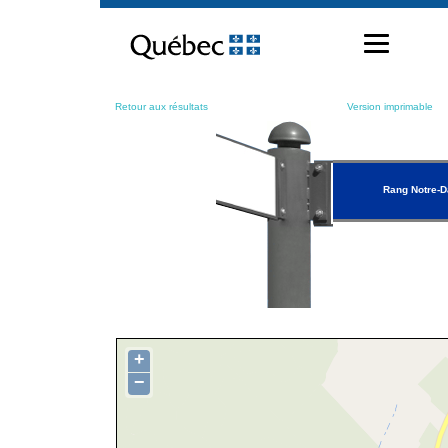
Passer
au
contenu
Retour aux résultats
Version imprimable
Rang Notre-
+
−