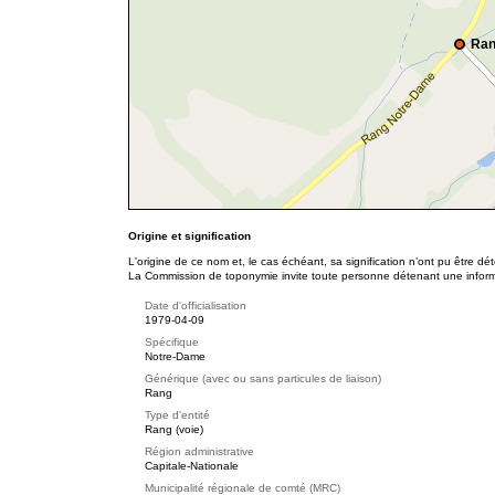
Ran
Origine et signification
L'origine de ce nom et, le cas échéant, sa signification n’ont pu être d
La Commission de toponymie invite toute personne détenant une informat
Date d'officialisation
1979-04-09
Spécifique
Notre-Dame
Générique (avec ou sans particules de liaison)
Rang
Type d'entité
Rang (voie)
Région administrative
Capitale-Nationale
Municipalité régionale de comté (MRC)