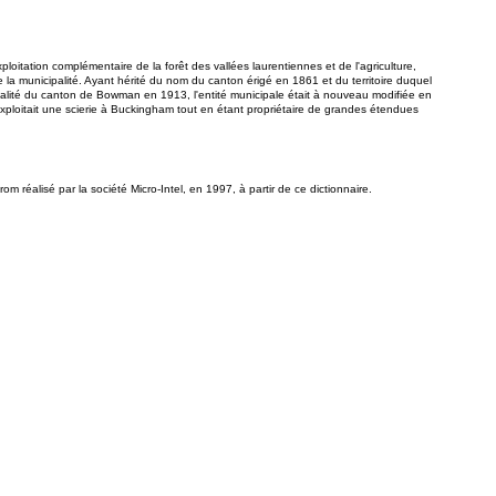
tation complémentaire de la forêt des vallées laurentiennes et de l'agriculture,
e la municipalité. Ayant hérité du nom du canton érigé en 1861 et du territoire duquel
lité du canton de Bowman en 1913, l'entité municipale était à nouveau modifiée en
ploitait une scierie à Buckingham tout en étant propriétaire de grandes étendues
réalisé par la société Micro-Intel, en 1997, à partir de ce dictionnaire.