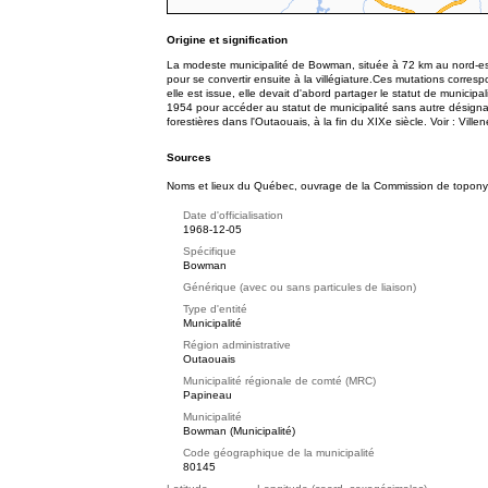
Origine et signification
La modeste municipalité de Bowman, située à 72 km au nord-est 
pour se convertir ensuite à la villégiature.Ces mutations corres
elle est issue, elle devait d'abord partager le statut de municip
1954 pour accéder au statut de municipalité sans autre désigna
forestières dans l'Outaouais, à la fin du XIXe siècle. Voir : Ville
Sources
Noms et lieux du Québec, ouvrage de la Commission de toponymie 
Date d'officialisation
1968-12-05
Spécifique
Bowman
Générique (avec ou sans particules de liaison)
Type d'entité
Municipalité
Région administrative
Outaouais
Municipalité régionale de comté (MRC)
Papineau
Municipalité
Bowman (Municipalité)
Code géographique de la municipalité
80145