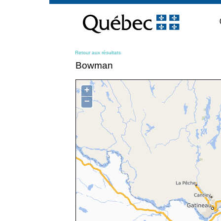
Passer
au
contenu
Retour aux résultats
Bowman
+
−