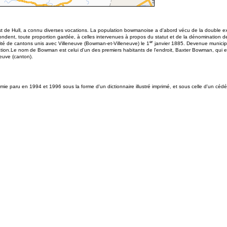
de Hull, a connu diverses vocations. La population bowmanoise a d'abord vécu de la double exploi
pondent, toute proportion gardée, à celles intervenues à propos du statut et de la dénomination d
er
alité de cantons unis avec Villeneuve (Bowman-et-Villeneuve) le 1
janvier 1885. Devenue municipa
tion.Le nom de Bowman est celui d'un des premiers habitants de l'endroit, Baxter Bowman, qui ex
neuve (canton).
paru en 1994 et 1996 sous la forme d'un dictionnaire illustré imprimé, et sous celle d'un cédérom 