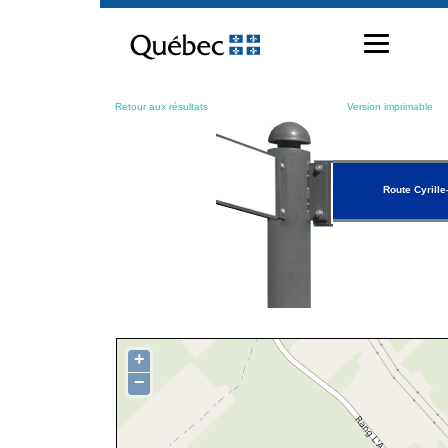
Passer
au
contenu
Retour aux résultats
Version imprimable
Route Cyrille
+
−