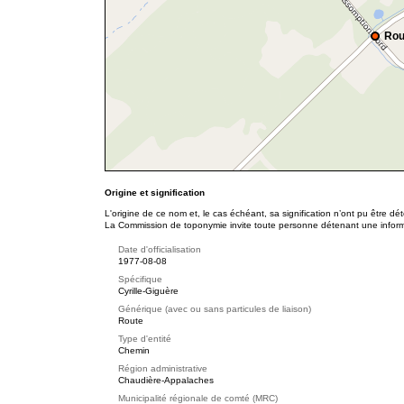
Rou
Origine et signification
L'origine de ce nom et, le cas échéant, sa signification n’ont pu être d
La Commission de toponymie invite toute personne détenant une informat
Date d'officialisation
1977-08-08
Spécifique
Cyrille-Giguère
Générique (avec ou sans particules de liaison)
Route
Type d'entité
Chemin
Région administrative
Chaudière-Appalaches
Municipalité régionale de comté (MRC)