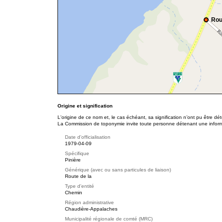
Rou
Origine et signification
L'origine de ce nom et, le cas échéant, sa signification n’ont pu être d
La Commission de toponymie invite toute personne détenant une informat
Date d'officialisation
1979-04-09
Spécifique
Pinière
Générique (avec ou sans particules de liaison)
Route de la
Type d'entité
Chemin
Région administrative
Chaudière-Appalaches
Municipalité régionale de comté (MRC)