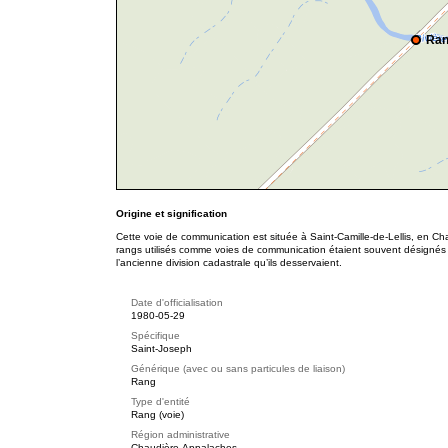
Ran
Origine et signification
Cette voie de communication est située à Saint-Camille-de-Lellis, en C
rangs utilisés comme voies de communication étaient souvent désigné
l’ancienne division cadastrale qu’ils desservaient.
Date d'officialisation
1980-05-29
Spécifique
Saint-Joseph
Générique (avec ou sans particules de liaison)
Rang
Type d'entité
Rang (voie)
Région administrative
Chaudière-Appalaches