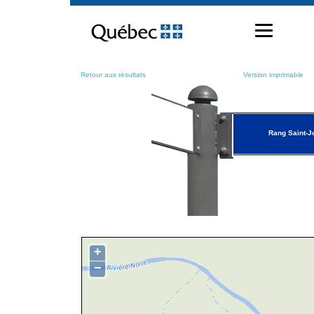
Passer
au
contenu
Retour aux résultats
Version imprimable
Rang Saint-J
+
−