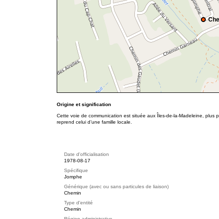
Che
Origine et signification
Cette voie de communication est située aux Îles-de-la-Madeleine, plus
reprend celui d’une famille locale.
Date d'officialisation
1978-08-17
Spécifique
Jomphe
Générique (avec ou sans particules de liaison)
Chemin
Type d'entité
Chemin
Région administrative