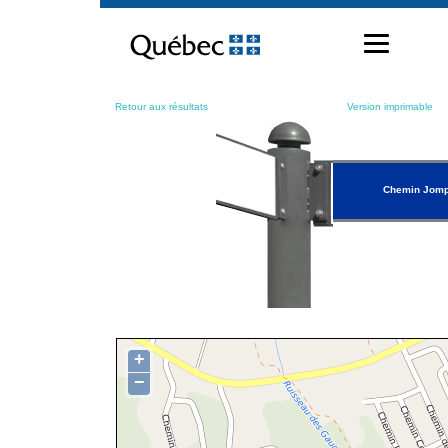
Passer
au
contenu
Retour aux résultats
Version imprimable
Chemin Jom
+
−