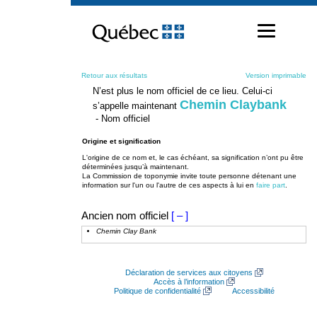
Passer
au
contenu
Retour aux résultats
Version imprimable
N’est plus le nom officiel de ce lieu. Celui-ci
Chemin Claybank
s’appelle maintenant
- Nom officiel
Origine et signification
L'origine de ce nom et, le cas échéant, sa signification n’ont pu être
déterminées jusqu’à maintenant.
La Commission de toponymie invite toute personne détenant une
information sur l'un ou l'autre de ces aspects à lui en
faire part
.
Ancien nom officiel
[ – ]
Chemin Clay Bank
Déclaration de services aux citoyens
Accès à l’information
Politique de confidentialité
Accessibilité