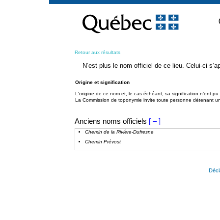
Passer
au
contenu
Retour aux résultats
N’est plus le nom officiel de ce lieu. Celui-ci s
Origine et signification
L'origine de ce nom et, le cas échéant, sa signification n’ont p
La Commission de toponymie invite toute personne détenant une 
Anciens noms officiels
[ – ]
Chemin de la Rivière-Dufresne
Chemin Prévost
Décl