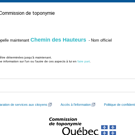
Commission de toponymie
Chemin des Hauteurs
’appelle maintenant
- Nom officiel
u être déterminées jusqu’à maintenant.
information sur l'un ou l'autre de ces aspects à lui en
faire part
.
aration de services aux citoyens
Accès à l’information
Politique de confidenti