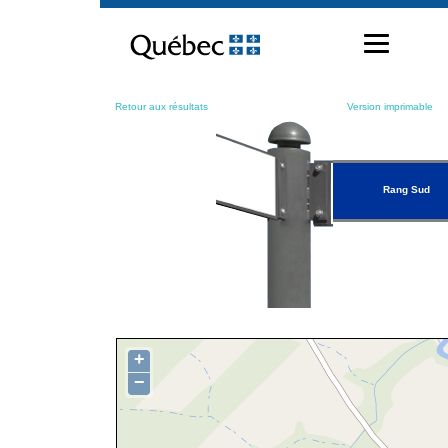
Passer
au
contenu
Retour aux résultats
Version imprimable
Rang Sud
+
−