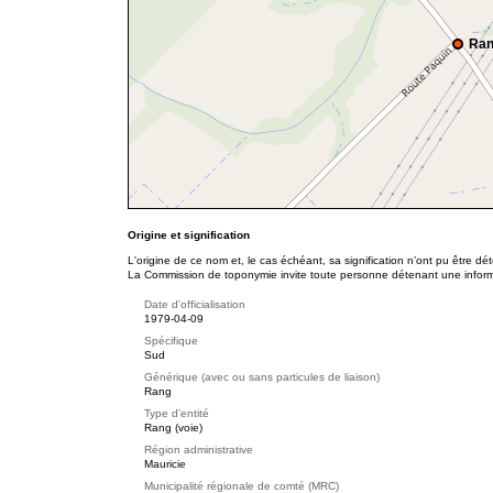
Ran
Origine et signification
L'origine de ce nom et, le cas échéant, sa signification n’ont pu être d
La Commission de toponymie invite toute personne détenant une informat
Date d'officialisation
1979-04-09
Spécifique
Sud
Générique (avec ou sans particules de liaison)
Rang
Type d'entité
Rang (voie)
Région administrative
Mauricie
Municipalité régionale de comté (MRC)