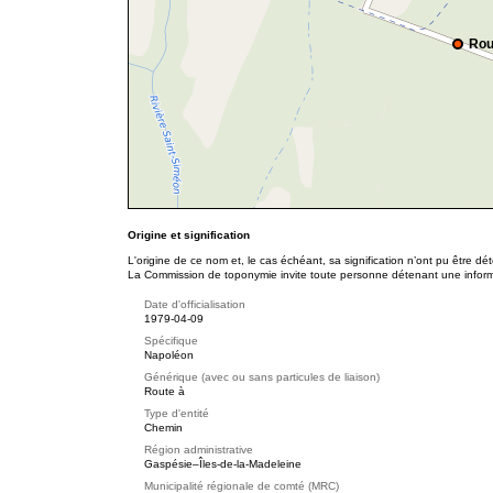
Rou
Origine et signification
L'origine de ce nom et, le cas échéant, sa signification n’ont pu être d
La Commission de toponymie invite toute personne détenant une informat
Date d'officialisation
1979-04-09
Spécifique
Napoléon
Générique (avec ou sans particules de liaison)
Route à
Type d'entité
Chemin
Région administrative
Gaspésie–Îles-de-la-Madeleine
Municipalité régionale de comté (MRC)