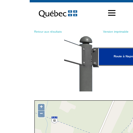
Passer
au
contenu
Retour aux résultats
Version imprimable
Route à Napo
+
−