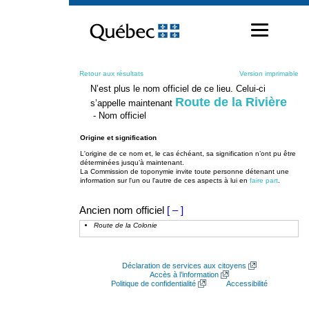
Passer
au
contenu
Retour aux résultats
Version imprimable
N’est plus le nom officiel de ce lieu. Celui-ci
Route de la Rivière
s’appelle maintenant
- Nom officiel
Origine et signification
L'origine de ce nom et, le cas échéant, sa signification n’ont pu être
déterminées jusqu’à maintenant.
La Commission de toponymie invite toute personne détenant une
information sur l'un ou l'autre de ces aspects à lui en
faire part
.
Ancien nom officiel
[ – ]
Route de la Colonie
Déclaration de services aux citoyens
Accès à l’information
Politique de confidentialité
Accessibilité