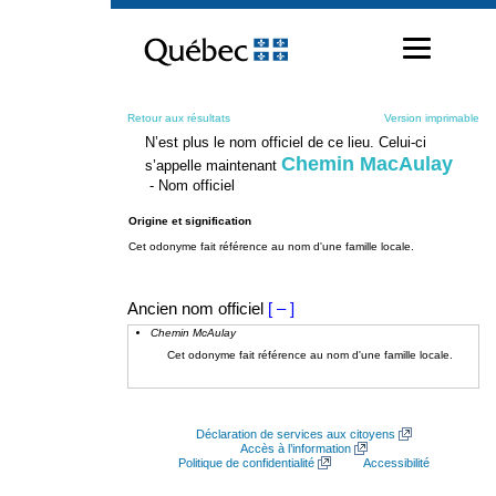
Passer
au
contenu
Retour aux résultats
Version imprimable
N’est plus le nom officiel de ce lieu. Celui-ci
Chemin MacAulay
s’appelle maintenant
- Nom officiel
Origine et signification
Cet odonyme fait référence au nom d'une famille locale.
Ancien nom officiel
[ – ]
Chemin McAulay
Cet odonyme fait référence au nom d'une famille locale.
Déclaration de services aux citoyens
Accès à l’information
Politique de confidentialité
Accessibilité