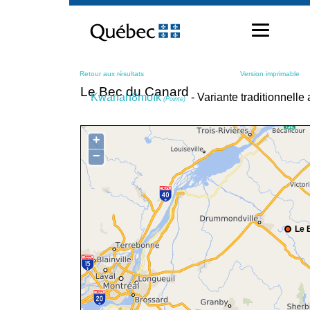
Passer
au
contenu
Retour aux résultats
Version imprimable
Le Bec du Canard
Kwanah8moïk
- Variante traditionnelle
(Pointe)
+
−
Le 