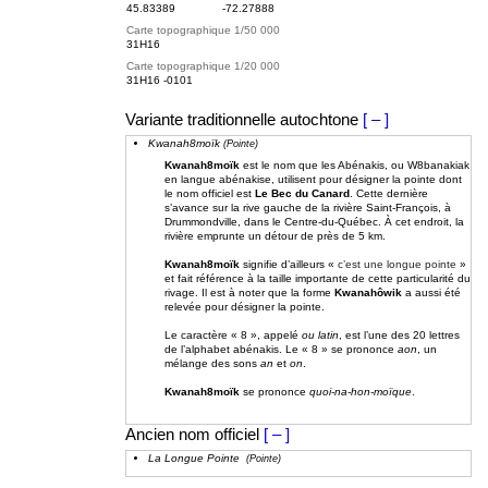
45.83389
-72.27888
Carte topographique 1/50 000
31H16
Carte topographique 1/20 000
31H16 -0101
Variante traditionnelle autochtone
[ – ]
Kwanah8moïk
(Pointe)
Kwanah8moïk
est le nom que les Abénakis, ou W8banakiak
en langue abénakise, utilisent pour désigner la pointe dont
le nom officiel est
Le Bec du Canard
. Cette dernière
s’avance sur la rive gauche de la rivière Saint-François, à
Drummondville, dans le Centre-du-Québec. À cet endroit, la
rivière emprunte un détour de près de 5
km.
Kwanah8moïk
signifie d’ailleurs «
c’est une longue pointe
»
et fait référence à la taille importante de cette particularité du
rivage. Il est à noter que la forme
Kwanahôwik
a aussi été
relevée pour désigner la pointe.
Le caractère « 8
», appelé
ou latin
, est l’une des 20 lettres
de l’alphabet abénakis. Le « 8 » se prononce
aon
, un
mélange des sons
an
et
on
.
Kwanah8moïk
se prononce
quoi-na-hon-moïque
.
Ancien nom officiel
[ – ]
La Longue Pointe
(Pointe)