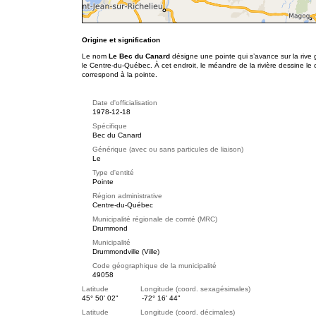
Origine et signification
Le nom
Le Bec du Canard
désigne une pointe qui s’avance sur la rive 
le Centre-du-Québec. À cet endroit, le méandre de la rivière dessine le
correspond à la pointe.
Date d'officialisation
1978-12-18
Spécifique
Bec du Canard
Générique (avec ou sans particules de liaison)
Le
Type d'entité
Pointe
Région administrative
Centre-du-Québec
Municipalité régionale de comté (MRC)
Drummond
Municipalité
Drummondville (Ville)
Code géographique de la municipalité
49058
Latitude Longitude (coord. sexagésimales)
45° 50' 02"
-72° 16' 44"
Latitude Longitude (coord. décimales)