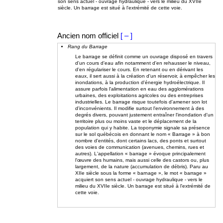
son sens actuel - ouvrage hydraulique - vers le milieu du XVIIe
siècle. Un barrage est situé à l'extrémité de cette voie.
Ancien nom officiel
[ – ]
Rang du Barrage
Le barrage se définit comme un ouvrage disposé en travers
d'un cours d'eau afin notamment d'en rehausser le niveau,
d'en régulariser le cours. En retenant ou en dérivant les
eaux, il sert aussi à la création d'un réservoir, à empêcher les
inondations, à la production d'énergie hydroélectrique. Il
assure parfois l'alimentation en eau des agglomérations
urbaines, des exploitations agricoles ou des entreprises
industrielles. Le barrage risque toutefois d'amener son lot
d'inconvénients. Il modifie surtout l'environnement à des
degrés divers, pouvant justement entraîner l'inondation d'un
territoire plus ou moins vaste et le déplacement de la
population qui y habite. La toponymie signale sa présence
sur le sol québécois en donnant le nom « Barrage » à bon
nombre d'entités, dont certains lacs, des ponts et surtout
des voies de communication (avenues, chemins, rues et
autres). L'appellation « barrage » évoque principalement
l'œuvre des humains, mais aussi celle des castors ou, plus
largement, de la nature (accumulation de débris). Paru au
XIIe siècle sous la forme « barnage », le mot « barrage »
acquiert son sens actuel - ouvrage hydraulique - vers le
milieu du XVIIe siècle. Un barrage est situé à l'extrémité de
cette voie.