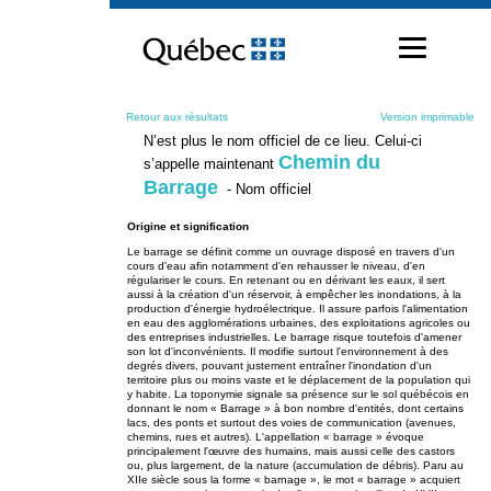
Passer
au
contenu
Retour aux résultats
Version imprimable
N’est plus le nom officiel de ce lieu. Celui-ci
Chemin du
s’appelle maintenant
Barrage
- Nom officiel
Origine et signification
Le barrage se définit comme un ouvrage disposé en travers d'un
cours d'eau afin notamment d'en rehausser le niveau, d'en
régulariser le cours. En retenant ou en dérivant les eaux, il sert
aussi à la création d'un réservoir, à empêcher les inondations, à la
production d'énergie hydroélectrique. Il assure parfois l'alimentation
en eau des agglomérations urbaines, des exploitations agricoles ou
des entreprises industrielles. Le barrage risque toutefois d'amener
son lot d'inconvénients. Il modifie surtout l'environnement à des
degrés divers, pouvant justement entraîner l'inondation d'un
territoire plus ou moins vaste et le déplacement de la population qui
y habite. La toponymie signale sa présence sur le sol québécois en
donnant le nom « Barrage » à bon nombre d'entités, dont certains
lacs, des ponts et surtout des voies de communication (avenues,
chemins, rues et autres). L'appellation « barrage » évoque
principalement l'œuvre des humains, mais aussi celle des castors
ou, plus largement, de la nature (accumulation de débris). Paru au
XIIe siècle sous la forme « barnage », le mot « barrage » acquiert