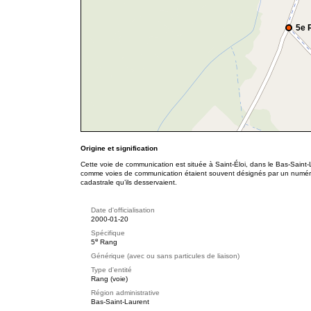
5e 
Origine et signification
Cette voie de communication est située à Saint-Éloi, dans le Bas-Saint-
comme voies de communication étaient souvent désignés par un numéro
cadastrale qu’ils desservaient.
Date d'officialisation
2000-01-20
Spécifique
e
5
Rang
Générique (avec ou sans particules de liaison)
Type d'entité
Rang (voie)
Région administrative
Bas-Saint-Laurent