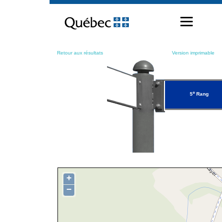
Passer
au
contenu
Retour aux résultats
Version imprimable
e
5
Rang
+
−