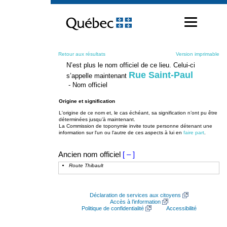
Passer
au
contenu
Retour aux résultats
Version imprimable
N’est plus le nom officiel de ce lieu. Celui-ci
Rue Saint-Paul
s’appelle maintenant
- Nom officiel
Origine et signification
L'origine de ce nom et, le cas échéant, sa signification n’ont pu être
déterminées jusqu’à maintenant.
La Commission de toponymie invite toute personne détenant une
information sur l'un ou l'autre de ces aspects à lui en
faire part
.
Ancien nom officiel
[ – ]
Route Thibault
Déclaration de services aux citoyens
Accès à l’information
Politique de confidentialité
Accessibilité